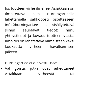
Jos tuotteen virhe ilmenee, Asiakkaan on
ilmoitettava siitä Burningart.eelle
lähettämällä sähköposti osoitteeseen
info@burningart.ee
ja sisällytettävä
siihen seuraavat tiedot: nimi,
yhteystiedot ja kuvaus tuotteen viasta.
Ilmoitus on lähetettävä viimeistään kaksi
kuukautta virheen havaitsemisen
jälkeen.
Burningart.ee ei ole vastuussa:
Vahingoista, jotka ovat aiheutuneet
Asiakkaan virheestä tai
huolimattomuudesta;
Virheistä, jotka johtuvat tuotteen
virheellisestä käytöstä Asiakkaan
toimesta;
Tuotteen normaalista kulumisesta.
Vastuu ja ylivoimainen este