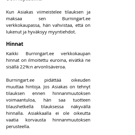
Kun Asiakas viimeistelee tilauksen ja
maksaa sen Burningart.ee
verkkokaupassa, hän vahvistaa, että on
lukenut ja hyväksyy myyntiehdot.
Hinnat
Kaikki Burningart.ee verkkokaupan
hinnat on ilmoitettu euroina, eivätkä ne
sisällä 22%:n arvonlisäveroa.
Burningart.ee pidättää oikeuden
muuttaa hintoja. Jos Asiakas on tehnyt
tilauksen ennen hinnanmuutoksen
voimaantuloa, hän saa tuotteen
tilaushetkellä tilauksessa näkyvällä
hinnalla. Asiakkaalla ei ole oikeutta
vaatia korvausta hinnanmuutoksen
perusteella.