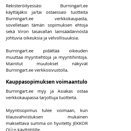
Rekisteröityessäsi Burningart.ee
käyttäjäksi ja/tai ostaessasi tuotteita
Burningart.ee verkkokaupasta,
sovelletaan tämän sopimuksen ehtoja
sekä Viron tasavallan lainsäädännöstä
johtuvia oikeuksia ja velvollisuuksia.
Burningart.ee pidättää oikeuden
muuttaa myyntiehtoja ja myyntihintoja.
Mainitut muutokset näkyvät
Burningart.ee verkkosivustolla.
Kauppasopimuksen voimaantulo
Burningart.ee myy ja Asiakas ostaa
verkkokaupassa tarjottuja tuotteita.
Myyntisopimus tulee voimaan, kun
tilausvahvistuksen mukainen
maksettava summa on hyvitetty JEKKOR
OÜ:n käyttötilille.