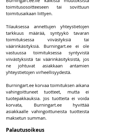
Burningart.ee:lle kaikista muutoksista
toimitusosoitteeseen tai sovittuun
toimitusaikaan liittyen.
Tilauksessa annettujen yhteystietojen
tarkkuus määrää, syntyykö tavaran
toimituksessa viivästyksiä tai
väärinkäsityksiä. Burningart.ee ei ole
vastuussa toimituksessa syntyvistä
viivästyksistä tai väärinkäsityksistä, jos
ne johtuvat asiakkaan antamien
yhteystietojen virheellisyydestä.
Burningart.ee korvaa toimituksen aikana
vahingoittuneet tuotteet, mutta ei
tuotepakkauksia. Jos tuotteita ei voida
korvata, Burningart.ee hyvittää
asiakkaalle vahingoittuneista tuotteista
maksetun summan.
Palautusoikeus