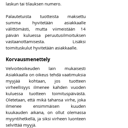
laskun tai tilauksen numero.
Palautetuista tuotteista maksettu
summa hyvitetään asiakkaalle
välittömästi, mutta viimeistään 14
päivän kuluessa peruutusilmoituksen
vastaanottamisesta. Lisäksi
toimituskulut hyvitetään asiakkaalle.
Korvausmenettely
Velvoiteoikeuden lain mukaisesti
Asiakkaalla on oikeus tehdä vaatimuksia
myyjää kohtaan, jos tuotteen
virheellisyys ilmenee kahden vuoden
kuluessa tuotteen toimituspäivästä.
Oletetaan, että mikä tahansa virhe, joka
ilmenee ensimmäisen kuuden
kuukauden aikana, on ollut olemassa
myyntihetkellä, ja siksi virheen luonteen
selvittää myyjä.