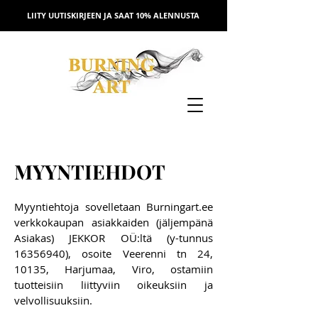
LIITY UUTISKIRJEEN JA SAAT 10% ALENNUSTA
MYYNTIEHDOT
Myyntiehtoja sovelletaan Burningart.ee
verkkokaupan asiakkaiden (jäljempänä
Asiakas) JEKKOR OÜ:ltä (y-tunnus
16356940)
, osoite Veerenni tn 24,
10135, Harjumaa, Viro, ostamiin
tuotteisiin liittyviin oikeuksiin ja
velvollisuuksiin.