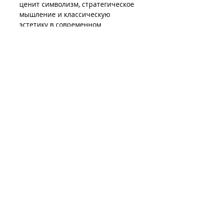
ценит символизм, стратегическое
мышление и классическую
эстетику в современном
исполнении.
ШОПИНГ
Способы оплаты
Доставка
Право на возврат
ЧЗВ
О НАС
Качество свечей
Условия продажи