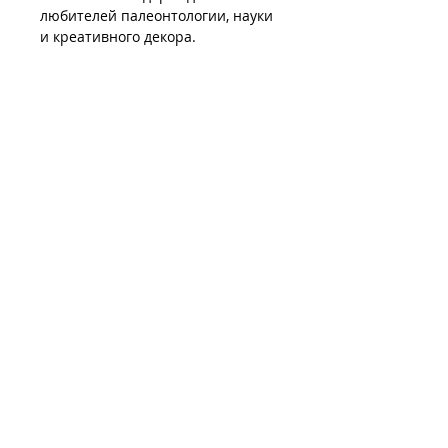
любителей палеонтологии, науки
и креативного декора.
ШОПИНГ
Способы оплаты
Доставка
Право на возврат
ЧЗВ
О НАС
Качество свечей
Условия продажи
Политика приватности