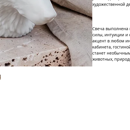
художественной д
Свеча выполнена 
силы, интуиции и 
акцент в любом и
кабинета, гостино
станет необычным
животных, природы