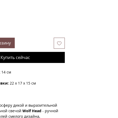
рзину
Купить сейчас
x 14 см
овки:
22 x 17 x 15 см
мосферу дикой и выразительной
льной свечой
Wolf Head
- ручной
лей смелого дизайна,