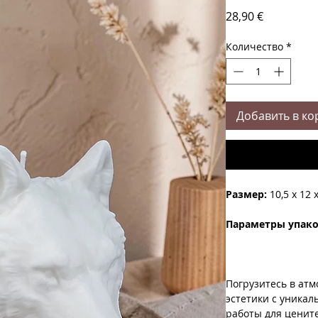
Цена
28,90 €
Количество
*
Добавить в ко
Размер:
10,5 x 12 
Параметры упак
Погрузитесь в ат
эстетики с уника
работы для цените