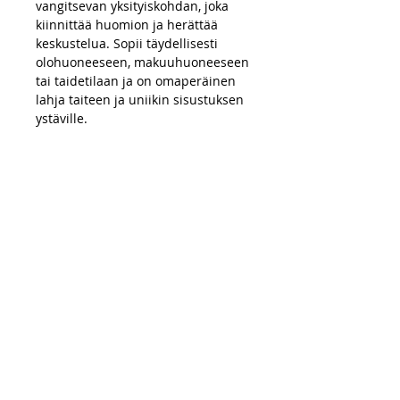
vangitsevan yksityiskohdan, joka
kiinnittää huomion ja herättää
keskustelua. Sopii täydellisesti
olohuoneeseen, makuuhuoneeseen
tai taidetilaan ja on omaperäinen
lahja taiteen ja uniikin sisustuksen
ystäville.
OSTOKSET
Maksutavat
Toimitus
Palautusoikeus
UKK
TIETOA MEISTÄ