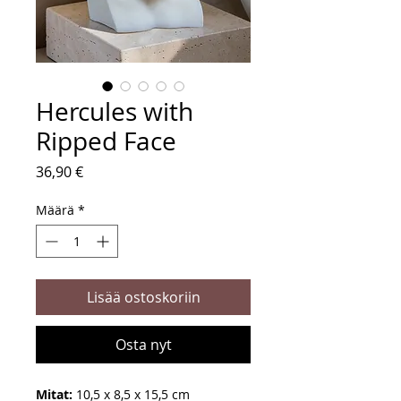
Hercules with
Ripped Face
Hinta
36,90 €
Määrä
*
Lisää ostoskoriin
Osta nyt
Mitat:
10,5 x 8,5 x 15,5 cm