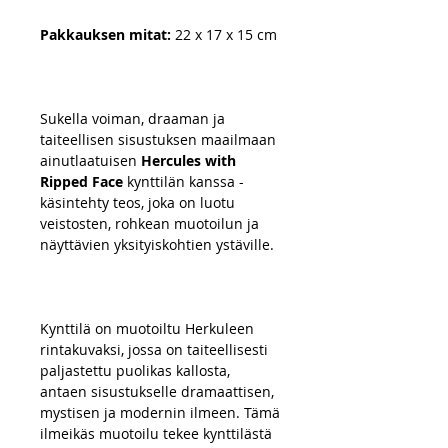
Pakkauksen mitat:
22 x 17 x 15 cm
Sukella voiman, draaman ja
taiteellisen sisustuksen maailmaan
ainutlaatuisen
Hercules with
Ripped Face
kynttilän kanssa -
käsintehty teos, joka on luotu
veistosten, rohkean muotoilun ja
näyttävien yksityiskohtien ystäville.
Kynttilä on muotoiltu Herkuleen
rintakuvaksi, jossa on taiteellisesti
paljastettu puolikas kallosta,
antaen sisustukselle dramaattisen,
mystisen ja modernin ilmeen. Tämä
ilmeikäs muotoilu tekee kynttilästä