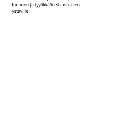
luonnon ja tyylikkään sisustuksen
ystäville.
OSTOKSET
Maksutavat
Toimitus
Palautusoikeus
UKK
TIETOA MEISTÄ
Kynttilöiden laatu
Myyntiehdot
Tietosuojakäytäntö