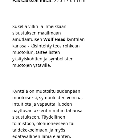
Pakkauksen mitat:
22 x 17 x 15 cm
Sukella villin ja ilmeikkään
sisustuksen maailmaan
ainutlaatuisen
Wolf Head
kynttilän
kanssa - käsintehty teos rohkean
muotoilun, taiteellisten
yksityiskohtien ja symbolisten
muotojen ystäville.
Kynttilä on muotoiltu sudenpään
muotoiseksi, symboloiden voimaa,
intuitiota ja vapautta, luoden
näyttävän aksentin mihin tahansa
sisustukseen. Täydellinen
toimistoon, olohuoneeseen tai
taidekokoelmaan, ja myös
epätavallinen lahja eläinten,